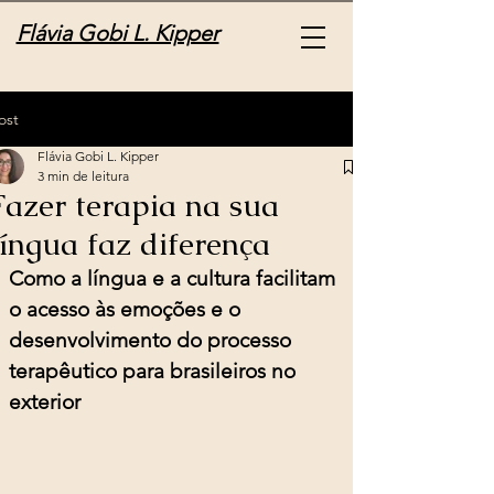
Flávia Gobi L. Kipper
ost
Flávia Gobi L. Kipper
3 min de leitura
Fazer terapia na sua
língua faz diferença
Como a língua e a cultura facilitam 
o acesso às emoções e o 
desenvolvimento do processo 
terapêutico para brasileiros no 
exterior