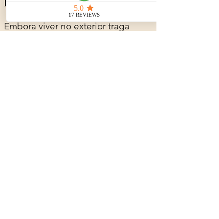
Embora viver no exterior traga 
desafios específicos, a 
psicoterapia não se restringe a 
esse contexto.
Muitas pessoas procuram terapia 
por diferentes motivos, que não 
estão necessariamente 
relacionados à experiência de 
morar fora — como 
dificuldades 
emocionais, conflitos internos, 
questões nos relacionamentos ou 
momentos de transição na vida
.
O contexto de viver no exterior 